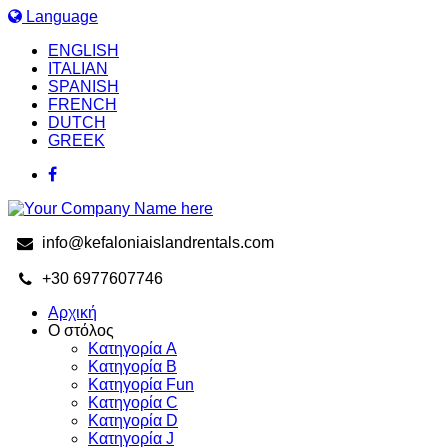
Language
ENGLISH
ITALIAN
SPANISH
FRENCH
DUTCH
GREEK
info@kefaloniaislandrentals.com
+30 6977607746
Αρχική
Ο στόλος
Κατηγορία A
Κατηγορία B
Κατηγορία Fun
Κατηγορία C
Κατηγορία D
Κατηγορία J